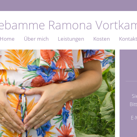
ebamme Ramona Vortka
Home
Über mich
Leistungen
Kosten
Kontak
Si
Bit
E-