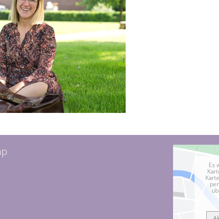
mp
Es 
Kart
Kart
per
üb
D
A